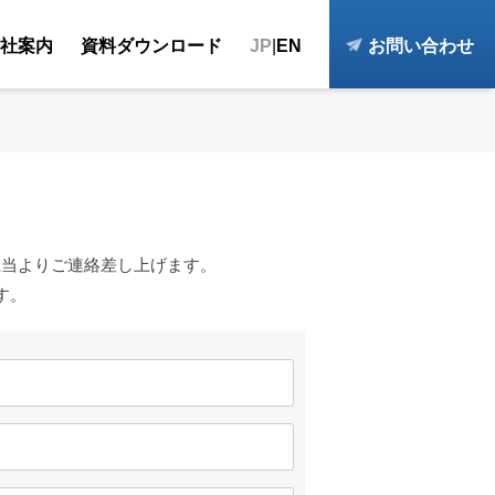
社案内
資料ダウンロード
JP
|
EN
お問い合わせ
袋
新商品開発支援
ご挨拶
オリジナル容器資料
機材設備の提案・販売
品質マネジメントシステムの認証取得
デザイン用素材集
ランネ」特集
海外資材調達・輸出支援
全社品質方針
機械動画集
物流業務の改善提案
会社概要
沿革
アクセス・事業所紹介
採用情報