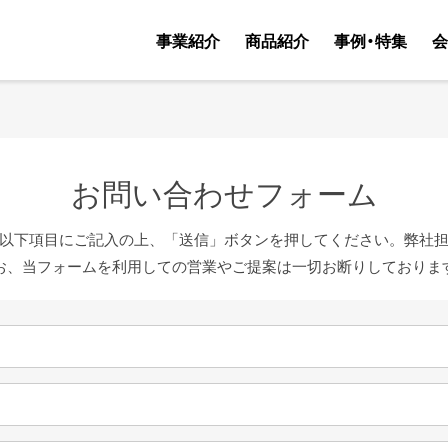
事業紹介
商品紹介
事例・特集
会
包装容器の企画・開発・提案・販売
取扱商品TOP
包装容器の知恵
充填およびアッセンブリーの受託製造
オンラインカタログ
６次産業化特集
加工食品用原料の調達・販売
オリジナル容器資料
ショールーム「ミ
販路拡大サポート
デザイン用素材集
「ミランネ」展示