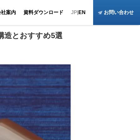
会社案内
資料ダウンロード
JP
|
EN
お問い合わせ
構造とおすすめ5選
恵袋
ご挨拶
集
品質マネジメントシステムの認証取得
「ミランネ」特集
全社品質方針
展示機械動画集
会社概要
沿革
アクセス・事業所紹介
採用情報