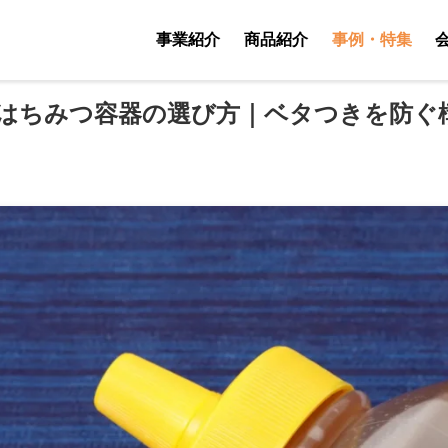
事業紹介
商品紹介
事例・特集
はちみつ容器の選び方｜ベタつきを防ぐ
包装容器の企画・開発・提案・販売
取扱商品TOP
包装容器の知
充填およびアッセンブリーの受託製造
オンラインカタログ
６次産業化特
加工食品用原料の調達・販売
オリジナル容器資料
ショールーム
販路拡大サポート
デザイン用素材集
「ミランネ」
新商品開発支援
機材設備の提案・販売
海外資材調達・輸出支援
物流業務の改善提案