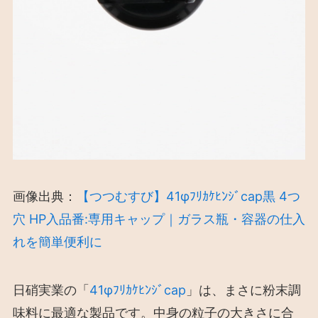
画像出典：
【つつむすび】41φﾌﾘｶｹﾋﾝｼﾞcap黒 4つ
穴 HP入品番:専用キャップ｜ガラス瓶・容器の仕入
れを簡単便利に
日硝実業の「
41φﾌﾘｶｹﾋﾝｼﾞcap
」は、まさに粉末調
味料に最適な製品です。中身の粒子の大きさに合